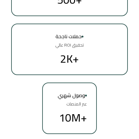
حملات ناجحة
تحقيق ROI عالي
+2K
وصول شهري
عبر المنصات
+10M