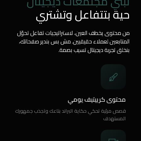
نبني مجتمعات ديجيتال
حية بتتفاعل وتشتري
من محتوى يخطف العين، لاستراتيجيات تفاعل تحوّل
المتابعين لعملاء حقيقيين. مش بس بندير صفحاتك،
بنخلق تجربة ديجيتال تسيب بصمة.
محتوى كرييتيف يومي
قصص مرئية تحكي حكاية البراند بتاعك وتجذب جمهورك
المستهدف