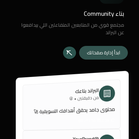
بناء Community
مجتمع قوي من المتابعين المتفاعلين اللي بيدافعوا
عن البراند
ابدأ إدارة صفحاتك
البراند بتاعك
من دقيقتين •
محتوى جامد يحقق أهدافك التسويقية 🚀
2.5k
156
89
@YourBrand