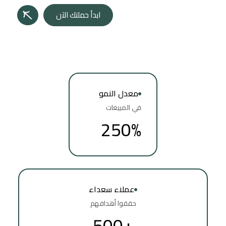
ابدأ حملتك الآن
معدل النمو
في المبيعات
250
%
عملاء سعداء
حققوا أهدافهم
+500